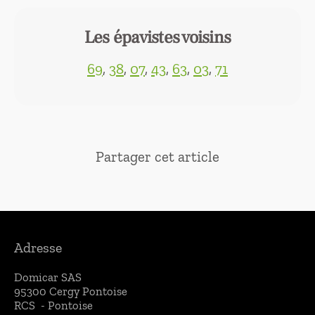
Les épavistes voisins
69
,
38
,
07
,
43
,
63
,
03
,
71
Partager cet article
Adresse
Domicar SAS
95300 Cergy
Pontoise
RCS - Pontoise