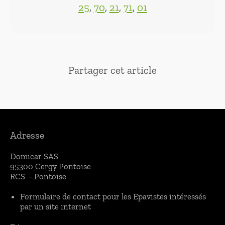
25
,
70
,
21
,
71
,
01
Partager cet article
Adresse
Domicar SAS
95300 Cergy
Pontoise
RCS - Pontoise
Formulaire de contact pour les Epavistes intéressés
par un site internet