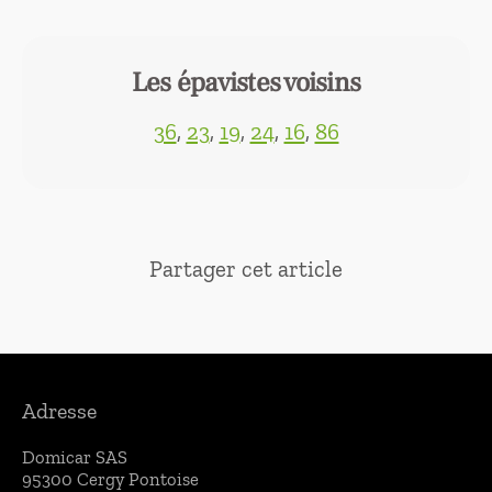
Les épavistes voisins
36
,
23
,
19
,
24
,
16
,
86
Partager cet article
Adresse
Domicar SAS
95300 Cergy
Pontoise