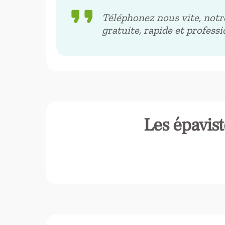
format_quote
Téléphonez nous vite, notr
gratuite, rapide et profess
Les épavis