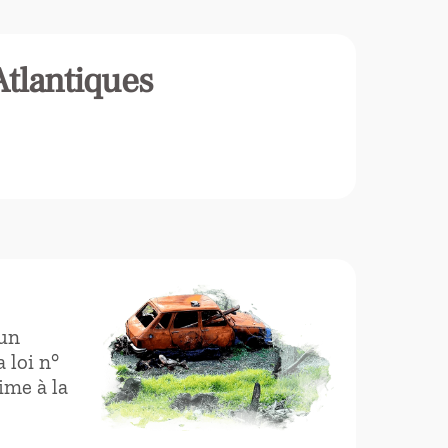
Atlantiques
’un
 loi n°
ime à la