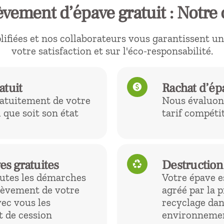
vement d’épave gratuit : Notre 
fiées et nos collaborateurs vous garantissent un s
votre satisfaction et sur l'éco-responsabilité.
atuit
Rachat d’ép
paid
atuitement de votre
Nous évaluons
 que soit son état
tarif compétit
es gratuites
Destruction
recycling
utes les démarches
Votre épave 
nlèvement de votre
agréé par la 
ec vous les
recyclage dan
t de cession
environnemen