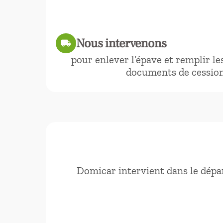
Nous intervenons
local_shipping
pour enlever l’épave et remplir le
documents de cessio
Domicar intervient dans le dépa