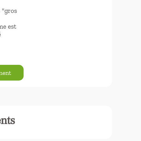
 "gros
me est
é
ement
ents