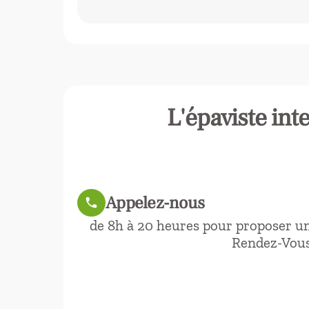
L'épaviste int
Appelez-nous
call
de 8h à 20 heures pour proposer u
Rendez-Vou