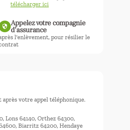
télécharger ici
Appelez votre compagnie
security
d’assurance
après l'enlèvement, pour résilier le
contrat
 après votre appel téléphonique.
0, Lons 64140, Orthez 64300,
64600, Biarritz 64200, Hendaye