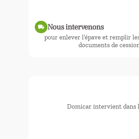
Nous intervenons
local_shipping
pour enlever l’épave et remplir le
documents de cessio
Domicar intervient dans 