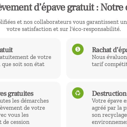
vement d’épave gratuit : Notre 
fiées et nos collaborateurs vous garantissent un s
votre satisfaction et sur l'éco-responsabilité.
atuit
Rachat d’ép
paid
atuitement de votre
Nous évaluons
 que soit son état
tarif compétit
es gratuites
Destruction
recycling
utes les démarches
Votre épave 
nlèvement de votre
agréé par la 
ec vous les
son recyclage
t de cession
environnemen