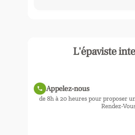
L'épaviste int
Appelez-nous
call
de 8h à 20 heures pour proposer u
Rendez-Vou