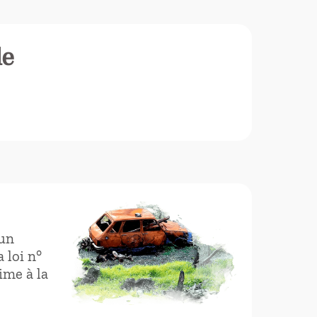
le
’un
 loi n°
ime à la