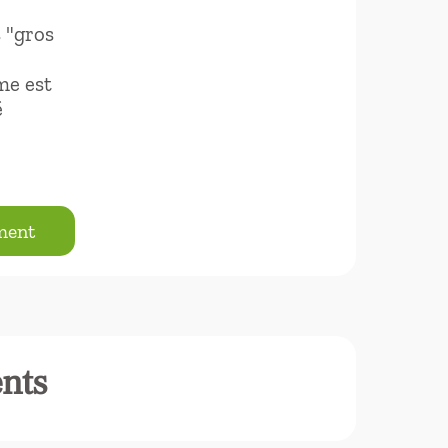
 "gros
me est
é
ement
ents