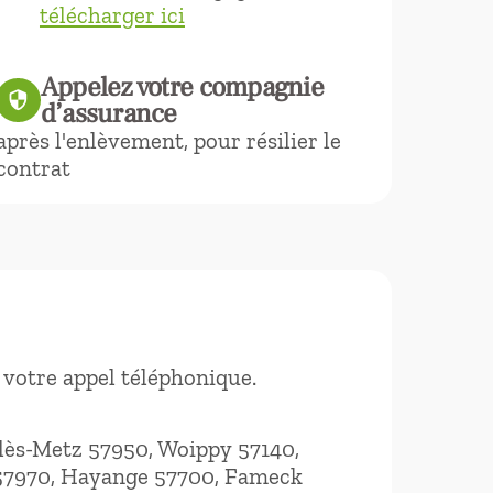
télécharger ici
Appelez votre compagnie
security
d’assurance
après l'enlèvement, pour résilier le
contrat
votre appel téléphonique.
lès-Metz 57950, Woippy 57140,
 57970, Hayange 57700, Fameck