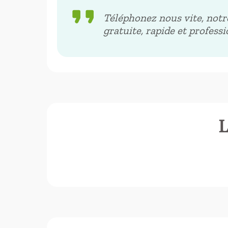
format_quote
Téléphonez nous vite, notr
gratuite, rapide et profess
L