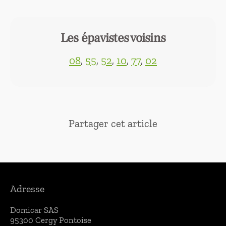
Les épavistes voisins
08
,
55
,
52
,
10
,
77
,
02
Partager cet article
Adresse
Domicar SAS
95300 Cergy
Pontoise