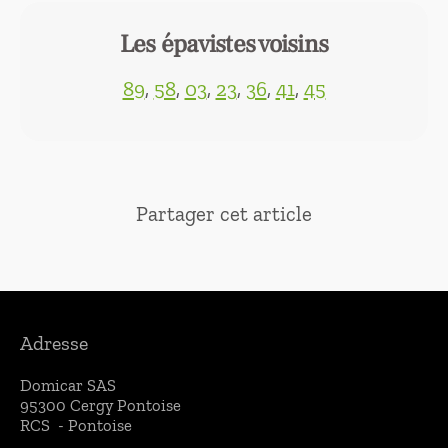
Les épavistes voisins
89
,
58
,
03
,
23
,
36
,
41
,
45
Partager cet article
Adresse
Domicar SAS
95300 Cergy
Pontoise
RCS - Pontoise