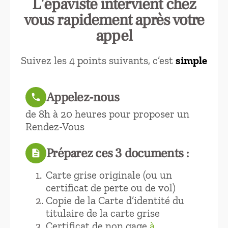
L'épaviste intervient chez
vous rapidement après votre
appel
Suivez les 4 points suivants, c’est
simple
Appelez-nous
call
de 8h à 20 heures pour proposer un
Rendez-Vous
Préparez ces 3 documents :
description
Carte grise originale (ou un
certificat de perte ou de vol)
Copie de la Carte d’identité du
titulaire de la carte grise
Certificat de non gage
à